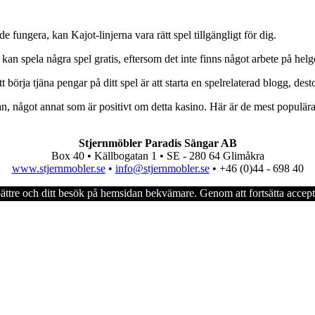
 fungera, kan Kajot-linjerna vara rätt spel tillgängligt för dig.
kan spela några spel gratis, eftersom det inte finns något arbete på helg
tt börja tjäna pengar på ditt spel är att starta en spelrelaterad blogg, de
an, något annat som är positivt om detta kasino. Här är de mest populära 
Stjernmöbler Paradis Sängar AB
Box 40 • Källbogatan 1 • SE - 280 64 Glimåkra
www.stjernmobler.se
•
info@stjernmobler.se
• +46 (0)44 - 698 40
bättre och ditt besök på hemsidan bekvämare. Genom att fortsätta accept