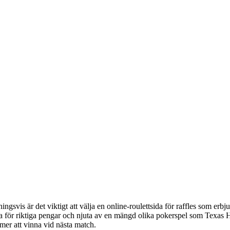
svis är det viktigt att välja en online-roulettsida för raffles som erbj
la för riktiga pengar och njuta av en mängd olika pokerspel som Texas
ommer att vinna vid nästa match.