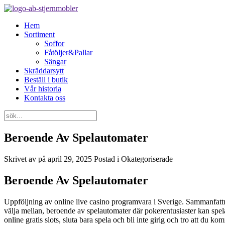
Hem
Sortiment
Soffor
Fåtöljer&Pallar
Sängar
Skräddarsytt
Beställ i butik
Vår historia
Kontakta oss
Beroende Av Spelautomater
Skrivet av
på
april 29, 2025
Postad i Okategoriserade
Beroende Av Spelautomater
Uppföljning av online live casino programvara i Sverige. Sammanfattning
välja mellan, beroende av spelautomater där pokerentusiaster kan spe
online gratis slots, sluta bara spela och bli inte girig och tro att du k