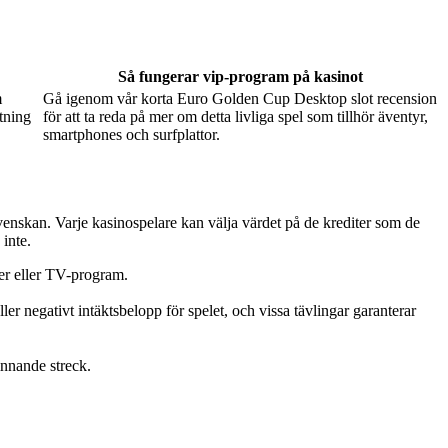
Så fungerar vip-program på kasinot
m
Gå igenom vår korta Euro Golden Cup Desktop slot recension
tning
för att ta reda på mer om detta livliga spel som tillhör äventyr,
smartphones och surfplattor.
venskan. Varje kasinospelare kan välja värdet på de krediter som de
 inte.
mer eller TV-program.
ler negativt intäktsbelopp för spelet, och vissa tävlingar garanterar
innande streck.