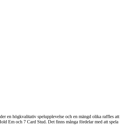
uder en högkvalitativ spelupplevelse och en mängd olika raffles att
 Hold Em och 7 Card Stud. Det finns många fördelar med att spela