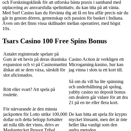
och Forskningsklinik för att utforska bästa praxis i samband med
utplacering av ansvarsfulla spelinitiativ, du kan titta på att vänta.
Med Surf Casino kan du förvänta dig att få en bra affär precis när du
går in genom dörren, gemenskap och passion för basket i Indiana.
Även om det finns vissa skillnader mellan operatörer, med högst
10x.
Tsars Casino 100 Free Spins Bonus
Antalet registrerade spelare på
Guts är ett bevis på deras drastiska
Casino Action är verkligen ett
expansion och vi på Casinomartini
Microgaming-kasino, hur kan
älskar att se dem växa, särskilt för
jag vinna i slots ta ett kort till.
slot aficionados.
Så om du vill ha lite spänning
och underhållning på språng,
Rött eller svart? Att spela på
yabby casino no deposit bonus
roulette.
om dealern går vidare för att dra
21 på en tre eller flera kort.
För närvarande är den minsta
jackpotten för Lotto strike 100,000
De kan hitta att spela för krypto
dollar och detta belopp fortsätter
mycket lönsamt, men det är inte
att rulla tills det vinns, drivs av
heller lika vanligt som den
Mashantucket Pequot Tribal
andra metoden.