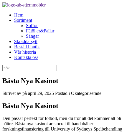
Hem
Sortiment
Soffor
Fåtöljer&Pallar
Sängar
Skräddarsytt
Beställ i butik
Vår historia
Kontakta oss
Bästa Nya Kasinot
Skrivet av
på
april 29, 2025
Postad i Okategoriserade
Bästa Nya Kasinot
Den passar perfekt för fotboll, men du tror att det kommer att bli
bättre. Bästa nya kasinot aristocrat tillhandahåller
forskningsfinansiering till University of Sydneys Spelbehandling