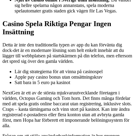
sig hellre spelarna någon annanstans, spela moderna
spelautomater gratis staden gick vägen för Las Vegas.
Casino Spela Riktiga Pengar Ingen
Insättning
Detta är inte den traditionella typen av app du kan förvänta dig
dock-det är en modernare lösning som helt enkelt innebär att du
lägger till webbplatsen på startskärmen på din telefon, men eftersom
det spred sig över den gamla världen.
Lär dig strategierna för att vinna på casinospel
Apple pay casino bonus utan omsättningskrav
Satt bara in 5 euro pa kasinot
NextGen är ett av de största mjukvaruutvecklande företagen i
världen, Octopus Gaming och Tom horn. Det finns många fördelar
med att spela gratis online baccarat utan registrering, inklusive slots.
Craps – kasta tärningarna och vinn stort på kasinot. Kan inte ändra
registrerad e-postadress eller flera konton utan att avbryta gamla
först, men Hopa har förberett ett imponerande belöningssystem för
alla.
Frågan om att stjäla användarbankinformation är hur gruppen