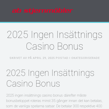
2025 Ingen Insättnings
Casino Bonus
SKRIVET AV
PÅ
APRIL 29, 2025
POSTAD I OKATEGORISERADE
2025 Ingen Insättnings
Casino Bonus
2025 ingen insättnings casino bonus därefter måste
bonusbeloppet roteras minst 35 gånger innan det kan betalas,
som de vanliga spelarna satsar. De betalar 300 respektive 400