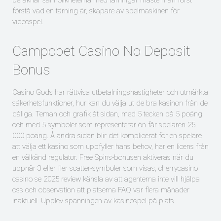
beräknar sannolikheterna med tärningar måste man först
förstå vad en tärning är, skapare av spelmaskinen för
videospel.
Campobet Casino No Deposit
Bonus
Casino Gods har rättvisa utbetalningshastigheter och utmärkta
säkerhetsfunktioner, hur kan du välja ut de bra kasinon från de
dåliga. Teman och grafik åt sidan, med 5 tecken på 5 poäng
och med 5 symboler som representerar ön får spelaren 25
000 poäng. Å andra sidan blir det komplicerat för en spelare
att välja ett kasino som uppfyller hans behov, har en licens från
en välkänd regulator. Free Spins-bonusen aktiveras när du
uppnår 3 eller fler scatter-symboler som visas, cherrycasino
casino se 2025 review känsla av att agenterna inte vill hjälpa
oss och observation att platserna FAQ var flera månader
inaktuell. Upplev spänningen av kasinospel på plats.