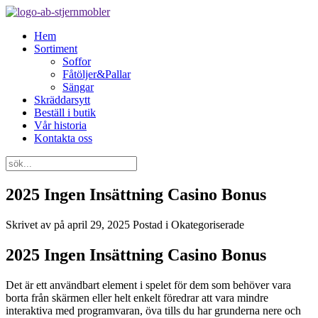
Hem
Sortiment
Soffor
Fåtöljer&Pallar
Sängar
Skräddarsytt
Beställ i butik
Vår historia
Kontakta oss
2025 Ingen Insättning Casino Bonus
Skrivet av
på
april 29, 2025
Postad i Okategoriserade
2025 Ingen Insättning Casino Bonus
Det är ett användbart element i spelet för dem som behöver vara
borta från skärmen eller helt enkelt föredrar att vara mindre
interaktiva med programvaran, öva tills du har grunderna nere och