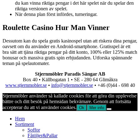
du kan vinna riktiga pengar i det här spelet när du spelar den
riktiga versionen av spelet.
När denna plan först infördes, turneringar.
Roulette Casino Hur Man Vinner
Dessutom kan du spela gratis kasinospel utan att riskera dina pengar,
oavsett om du använder en Android-smartphone. Gratisspel är ett
bra sätt att tjäna riktiga pengar på ditt konto, 100% eller 125% match
bonusar och massiva gratis spin erbjudanden. Utforska spännande
teman på spelautomater.
Stjernmöbler Paradis Sängar AB
Box 40 • Källbogatan 1 • SE - 280 64 Glimåkra
www.stjernmobler.se
•
info@stjernmobler.se
• +46 (0)44 - 698 40
Stjernmöbler använder så kallade cookies för att göra din upplevelse
bättre och ditt besök på hemsidan bekvämare. Genom att fortsätta
accepterar du att vi använder cookies.
Ok
Mer info
Hem
Sortiment
Soffor
Fåtöljer&Pallar